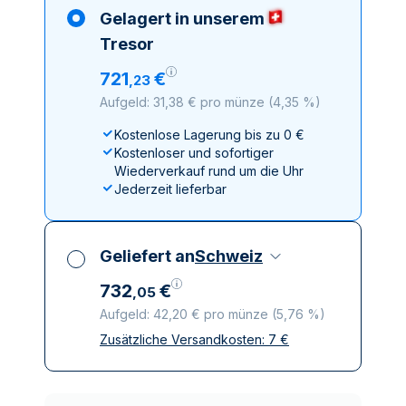
Gelagert in unserem
Tresor
721
€
,
23
Aufgeld: 31,38 € pro münze
(
4,35 %
)
Kostenlose Lagerung bis zu 0 €
Kostenloser und sofortiger
Wiederverkauf rund um die Uhr
Jederzeit lieferbar
Geliefert an
Schweiz
732
€
,
05
Aufgeld: 42,20 € pro münze
(
5,76 %
)
Zusätzliche Versandkosten:
7
€
Alle Steuern inbegriffen
Versicherte und diskrete Lieferung
Vertrauenswürdige
Lieferunternehmen