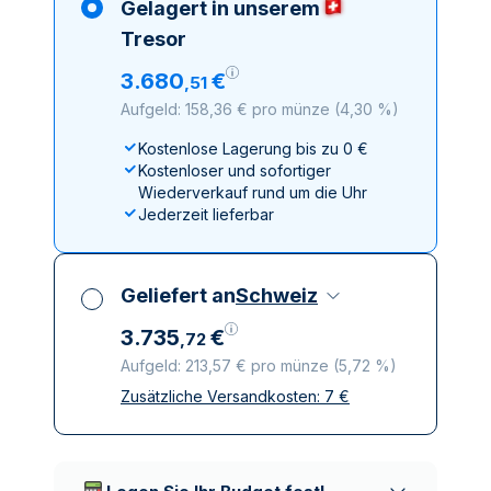
Gelagert in unserem
Tresor
3
.
680
€
,
51
Aufgeld: 158,36 € pro münze
(
4,30 %
)
Kostenlose Lagerung bis zu 0 €
Kostenloser und sofortiger
Wiederverkauf rund um die Uhr
Jederzeit lieferbar
Geliefert an
Schweiz
3
.
735
€
,
72
Aufgeld: 213,57 € pro münze
(
5,72 %
)
Zusätzliche Versandkosten:
7
€
Alle Steuern inbegriffen
Versicherte und diskrete Lieferung
Vertrauenswürdige
Lieferunternehmen