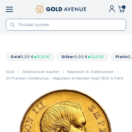
0
Gold
0,00 €
(0,00 €)
Silber
0,00 €
(0,00 €)
Platin
0
Gold
Goldmünzen kaufen
Napoleon III. Goldmünzen
50 Franken Goldmünze - Napoléon III Nackter Kopf 1855 A Paris