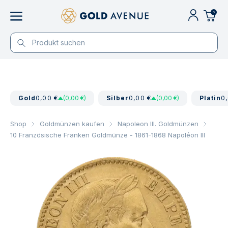
0
Gold
0,00 €
(0,00 €)
Silber
0,00 €
(0,00 €)
Platin
0
Shop
Goldmünzen kaufen
Napoleon III. Goldmünzen
10 Französische Franken Goldmünze - 1861-1868 Napoléon III