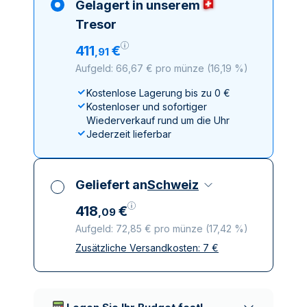
Gelagert in unserem
Tresor
411
€
,
91
Aufgeld: 66,67 € pro münze
(
16,19 %
)
Kostenlose Lagerung bis zu 0 €
Kostenloser und sofortiger
Wiederverkauf rund um die Uhr
Jederzeit lieferbar
Geliefert an
Schweiz
418
€
,
09
Aufgeld: 72,85 € pro münze
(
17,42 %
)
Zusätzliche Versandkosten:
7
€
Alle Steuern inbegriffen
Versicherte und diskrete Lieferung
Vertrauenswürdige
Lieferunternehmen