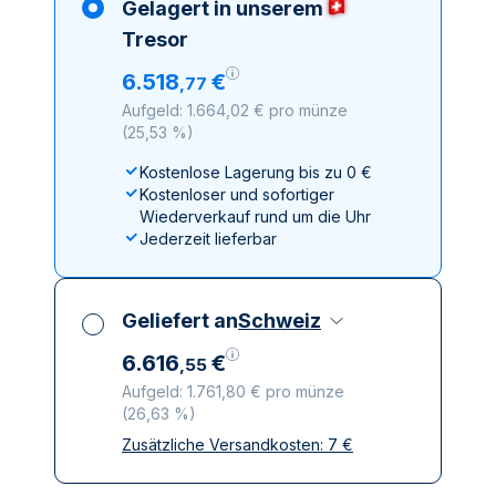
Gelagert in unserem
Tresor
6
.
518
€
,
77
Aufgeld: 1.664,02 € pro münze
(
25,53 %
)
Kostenlose Lagerung bis zu 0 €
Kostenloser und sofortiger
Wiederverkauf rund um die Uhr
Jederzeit lieferbar
Geliefert an
Schweiz
6
.
616
€
,
55
Aufgeld: 1.761,80 € pro münze
(
26,63 %
)
Zusätzliche Versandkosten:
7
€
Alle Steuern inbegriffen
Versicherte und diskrete Lieferung