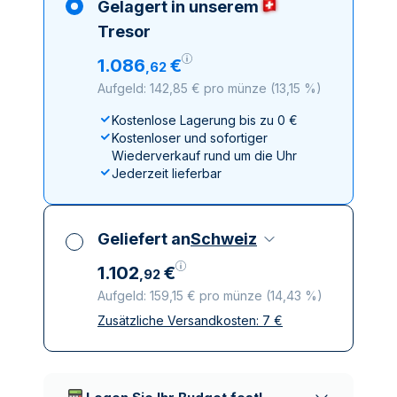
Gelagert in unserem
Tresor
1
.
086
€
,
62
Aufgeld: 142,85 € pro münze
(
13,15 %
)
Kostenlose Lagerung bis zu 0 €
Kostenloser und sofortiger
Wiederverkauf rund um die Uhr
Jederzeit lieferbar
Geliefert an
Schweiz
1
.
102
€
,
92
Aufgeld: 159,15 € pro münze
(
14,43 %
)
Zusätzliche Versandkosten:
7
€
Alle Steuern inbegriffen
Versicherte und diskrete Lieferung
Vertrauenswürdige
Lieferunternehmen