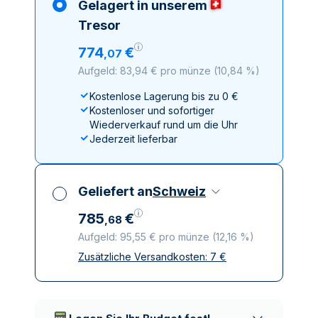
Gelagert in unserem
Tresor
774
€
,
07
Aufgeld: 83,94 € pro münze
(
10,84 %
)
Kostenlose Lagerung bis zu 0 €
Kostenloser und sofortiger
Wiederverkauf rund um die Uhr
Jederzeit lieferbar
Geliefert an
Schweiz
785
€
,
68
Aufgeld: 95,55 € pro münze
(
12,16 %
)
Zusätzliche Versandkosten:
7
€
Alle Steuern inbegriffen
Versicherte und diskrete Lieferung
Vertrauenswürdige
Lieferunternehmen