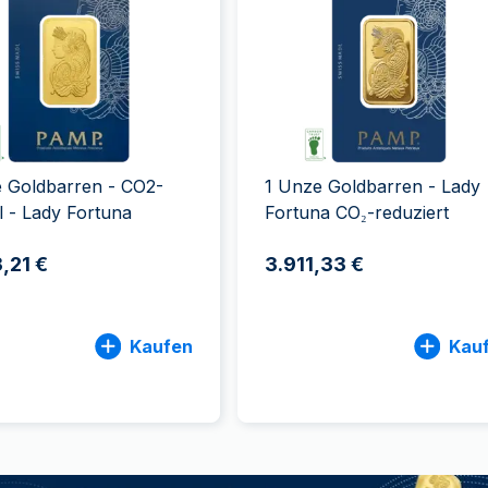
ukte anzeigen
rodukte anzeigen
100 Gramm
15 Kilogramm
Maple Leaf
Känguru
250 Gramm
Napoleon
Panda
1 Kilogramm
Panda
Kookaburra
Philharmoniker
Sovereign
Vreneli
 Goldbarren - CO2-
1 Unze Goldbarren - Lady
l - Lady Fortuna
Fortuna CO₂-reduziert
,21 €
3.911,33 €
Kaufen
Kau