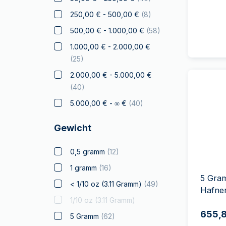
Diwali
(
4
)
250,00 € - 500,00 €
(
8
)
Drachmai
500,00 € - 1.000,00 €
(
58
)
Drache
(
2
)
1.000,00 € - 2.000,00 €
Elephant
(
25
)
Falke
2.000,00 € - 5.000,00 €
(
40
)
Franc à Cheval
5.000,00 € - ∞ €
(
40
)
Geschenke &
Sammlerstücke
(
7
)
Gewicht
Gold zum Verschenken
(
8
)
Zertifizierte Münzen
0,5 gramm
(
12
)
Känguru
1 gramm
(
16
)
5 Gra
Koala
< 1/10 oz (3.11 Gramm)
(
49
)
Hafne
Kookaburra
1/10 oz (3.11 Gramm)
655,8
Krügerrand
5 Gramm
(
62
)