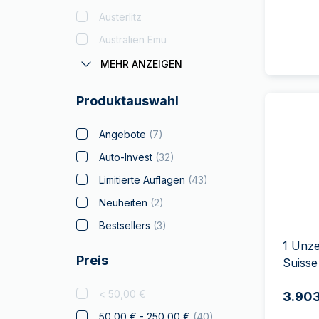
Austerlitz
Australien Emu
Coronas
MEHR ANZEIGEN
Batman
Produktauswahl
Big Five
Bitcoin
Angebote
(
7
)
Black Flag
Auto-Invest
(
32
)
Britannia
Limitierte Auflagen
(
43
)
Coca Cola
Neuheiten
(
2
)
Weihnachts
Bestsellers
(
3
)
Sammlerstücke
(
2
)
1 Unz
Preis
Krypto
Suisse
Tschechische Löwe
< 50,00 €
3.903
Disney
50,00 € - 250,00 €
(
40
)