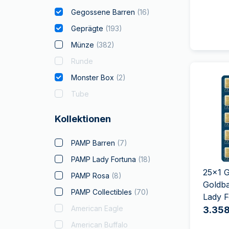
Gegossene Barren
(
16
)
Geprägte
(
193
)
Münze
(
382
)
Runde
Monster Box
(
2
)
Tube
Kollektionen
PAMP Barren
(
7
)
PAMP Lady Fortuna
(
18
)
25x1 
PAMP Rosa
(
8
)
Goldb
PAMP Collectibles
(
70
)
Lady F
American Eagle
3.358
American Buffalo