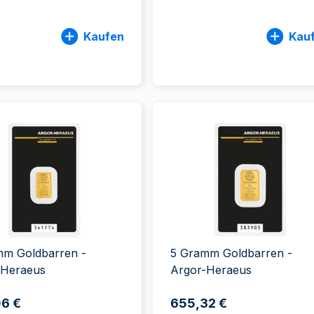
Kaufen
Kau
mm Goldbarren -
5 Gramm Goldbarren -
-Heraeus
Argor-Heraeus
06 €
655,32 €