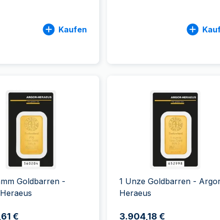
Kaufen
Kau
amm Goldbarren -
1 Unze Goldbarren - Argor
-Heraeus
Heraeus
,61 €
3.904,18 €