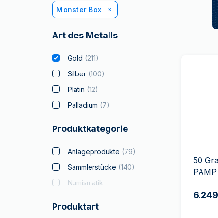
Monster Box
Art des Metalls
Gold
(
211
)
Silber
(
100
)
Platin
(
12
)
Palladium
(
7
)
Produktkategorie
Anlageprodukte
(
79
)
50 Gr
Sammlerstücke
(
140
)
PAMP 
Numismatik
6.249
Produktart