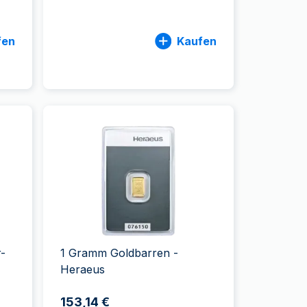
fen
Kaufen
-
1 Gramm Goldbarren -
Heraeus
153,14 €