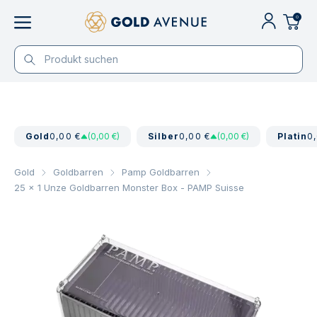
0
Gold
0,00 €
(0,00 €)
Silber
0,00 €
(0,00 €)
Platin
0
Gold
Goldbarren
Pamp Goldbarren
25 x 1 Unze Goldbarren Monster Box - PAMP Suisse