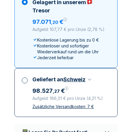
Gelagert in unserem
Tresor
97
.
071
€
,
20
Aufgeld: 107,77 € pro Unze
(
2,78 %
)
Kostenlose Lagerung bis zu 0 €
Kostenloser und sofortiger
Wiederverkauf rund um die Uhr
Jederzeit lieferbar
Geliefert an
Schweiz
98
.
527
€
,
27
Aufgeld: 166,01 € pro Unze
(
4,21 %
)
Zusätzliche Versandkosten:
7
€
Alle Steuern inbegriffen
Versicherte und diskrete Lieferung
Vertrauenswürdige
Lieferunternehmen