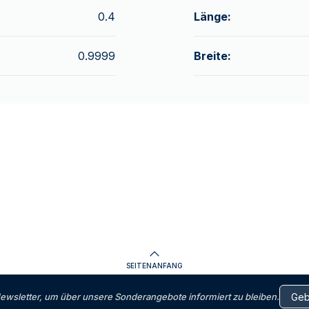
0.4
Länge:
0.9999
Breite:
SEITENANFANG
letter, um über unsere Sonderangebote informiert zu bleiben.