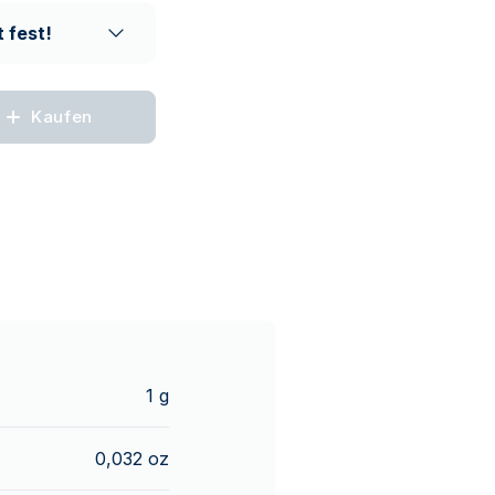
 fest!
Kaufen
1 g
0,032 oz