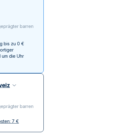
Swissmint
Italienischen Staatlichen Münze
geprägter barren
g bis zu 0 €
ortiger
 um die Uhr
eiz
geprägter barren
osten:
7
€
ffen
krete Lieferung