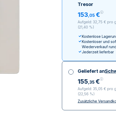
ukte anzeigen
rodukte anzeigen
100 Gramm
15 Kilogramm
Maple Leaf
Känguru
Tresor
250 Gramm
Napoleon
Panda
153
€
,
05
1 Kilogramm
Panda
Kookaburra
Aufgeld: 32,75 € pro 
Philharmoniker
(
21,40 %
)
Sovereign
Kostenlose Lagerun
Vreneli
Kostenloser und sof
Wiederverkauf rund
Jederzeit lieferbar
Geliefert an
Schw
155
€
,
35
Aufgeld: 35,05 € pro 
(
22,56 %
)
Zusätzliche Versandk
Alle Steuern inbegri
Versicherte und dis
Vertrauenswürdige