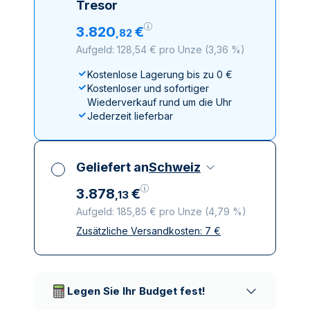
Tresor
3
.
820
€
,
82
Aufgeld: 128,54 € pro Unze
(
3,36 %
)
Kostenlose Lagerung bis zu 0 €
Kostenloser und sofortiger
Wiederverkauf rund um die Uhr
Jederzeit lieferbar
Geliefert an
Schweiz
3
.
878
€
,
13
Aufgeld: 185,85 € pro Unze
(
4,79 %
)
Zusätzliche Versandkosten:
7
€
Alle Steuern inbegriffen
Versicherte und diskrete Lieferung
Vertrauenswürdige
Lieferunternehmen
Legen Sie Ihr Budget fest!