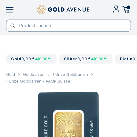
0
Gold
0,00 €
(0,00 €)
Silber
0,00 €
(0,00 €)
Platin
0
Gold
Goldbarren
1 Unze Goldbarren
1 Unze Goldbarren - PAMP Suisse