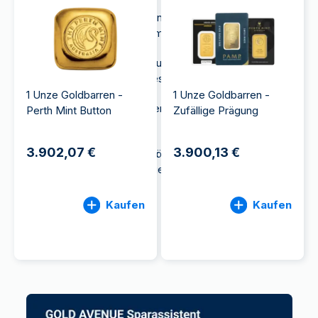
LBMA-Zertifizierung, einem der höchsten
Qualitätssiegel im Goldmarkt
Kostenfreie Aufbewahrung in unseren
sicheren Schweizer Tresoren (bis 10000€)
1 Unze Goldbarren -
1 Unze Goldbarren -
Rückkauf der Goldbarren zum Spotpreis
Perth Mint Button
Zufällige Prägung
jederzeit möglich
3.902,07 €
3.900,13 €
1 Unze-Goldbarren gehören zu den
populärsten Stückelungen
Kaufen
Kaufen