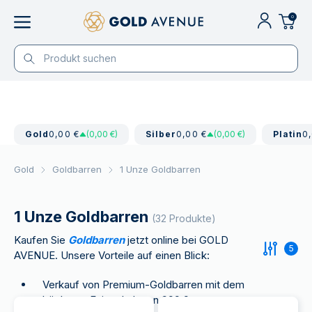
0
Gold
0,00 €
(0,00 €)
Silber
0,00 €
(0,00 €)
Platin
0
Gold
Goldbarren
1 Unze Goldbarren
1 Unze Goldbarren
(32 Produkte)
Kaufen Sie
Goldbarren
jetzt online bei GOLD
5
AVENUE. Unsere Vorteile auf einen Blick:
Verkauf von Premium-Goldbarren mit dem
höchsten Feingehalt von 999,9