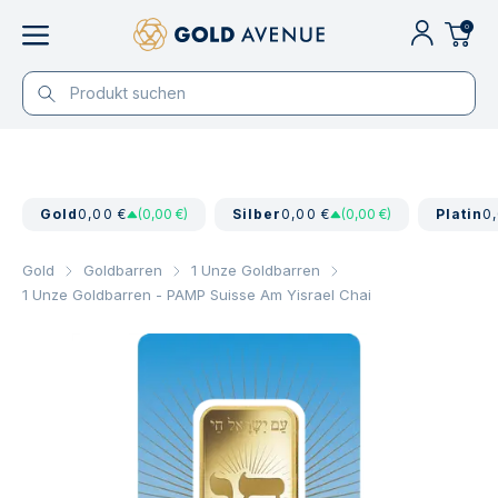
0
Gold
0,00 €
(0,00 €)
Silber
0,00 €
(0,00 €)
Platin
0
Gold
Goldbarren
1 Unze Goldbarren
1 Unze Goldbarren - PAMP Suisse Am Yisrael Chai