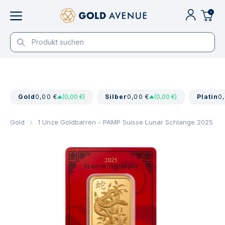
0
Gold
0,00 €
(0,00 €)
Silber
0,00 €
(0,00 €)
Platin
0
Gold
1 Unze Goldbarren - PAMP Suisse Lunar Schlange 2025