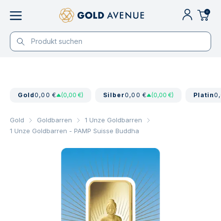
0
Gold
0,00 €
(0,00 €)
Silber
0,00 €
(0,00 €)
Platin
0
Gold
Goldbarren
1 Unze Goldbarren
1 Unze Goldbarren - PAMP Suisse Buddha