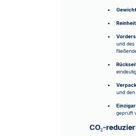
Gewich
Reinheit
Vorders
und des 
fließend
Rücksei
eindeuti
Verpac
und den 
Einziga
geprüft 
CO₂-reduzier