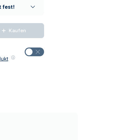
 fest!
Kaufen
dukt