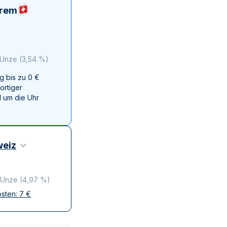
Swissmint
erem
Italienischen Staatlichen Münze
 Unze
(
3,54 %
)
g bis zu 0 €
ortiger
 um die Uhr
eiz
 Unze
(
4,97 %
)
osten:
7
€
ffen
krete Lieferung