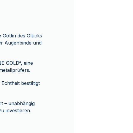
e Göttin des Glücks
der Augenbinde und
INE GOLD“, eine
metallprüfers.
 Echtheit bestätigt
rt – unabhängig
u investieren.