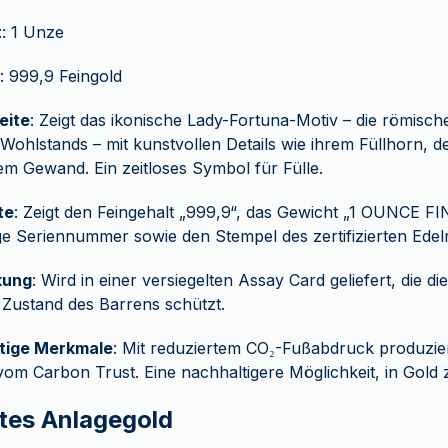
t
: 1 Unze
: 999,9 Feingold
eite
: Zeigt das ikonische Lady-Fortuna-Motiv – die römisch
Wohlstands – mit kunstvollen Details wie ihrem Füllhorn, 
em Gewand. Ein zeitloses Symbol für Fülle.
te
: Zeigt den Feingehalt „999,9“, das Gewicht „1 OUNCE F
ge Seriennummer sowie den Stempel des zertifizierten Edel
kung
: Wird in einer versiegelten Assay Card geliefert, die die
Zustand des Barrens schützt.
rtige Merkmale
: Mit reduziertem CO₂-Fußabdruck produzie
vom Carbon Trust. Eine nachhaltigere Möglichkeit, in Gold z
tes Anlagegold