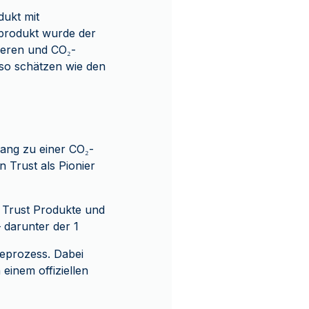
dukt mit
produkt wurde der
ieren und CO₂-
nso schätzen wie den
gang zu einer CO₂-
 Trust als Pionier
n Trust Produkte und
 darunter der 1
eprozess. Dabei
einem offiziellen