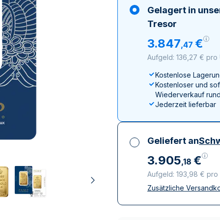
ukte anzeigen
100 Gramm
15 Kilogramm
Maple Leaf
Känguru
Gelagert in uns
250 Gramm
Napoleon
Panda
Tresor
1 Kilogramm
Panda
Kookaburra
3
.
847
€
,
47
Philharmoniker
Aufgeld: 136,27 € pro
Sovereign
Kostenlose Lagerun
Vreneli
Kostenloser und sof
Wiederverkauf rund
Jederzeit lieferbar
Geliefert an
Schw
3
.
905
€
,
18
Aufgeld: 193,98 € pro
Zusätzliche Versandk
Alle Steuern inbegri
Versicherte und dis
Vertrauenswürdige