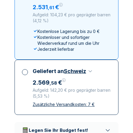
2
.
531
€
,
61
Aufgeld: 104,23 € pro geprägter barren
(
4,12 %
)
Kostenlose Lagerung bis zu 0 €
Kostenloser und sofortiger
Wiederverkauf rund um die Uhr
Jederzeit lieferbar
Geliefert an
Schweiz
2
.
569
€
,
58
Aufgeld: 142,20 € pro geprägter barren
(
5,53 %
)
Zusätzliche Versandkosten:
7
€
Alle Steuern inbegriffen
Versicherte und diskrete Lieferung
Vertrauenswürdige
Lieferunternehmen
Legen Sie Ihr Budget fest!