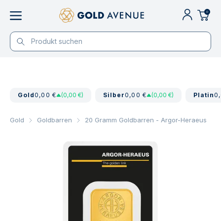
0
Gold
0,00 €
(0,00 €)
Silber
0,00 €
(0,00 €)
Platin
0
Gold
Goldbarren
20 Gramm Goldbarren - Argor-Heraeus