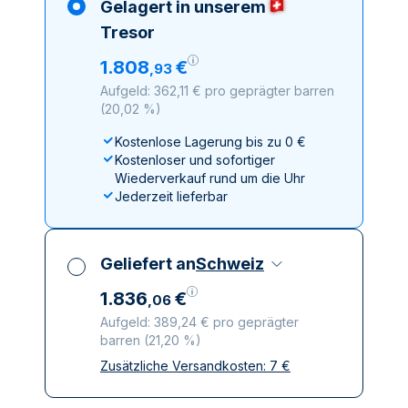
Gelagert in unserem
Tresor
1
.
808
€
,
93
Aufgeld: 362,11 € pro geprägter barren
(
20,02 %
)
Kostenlose Lagerung bis zu 0 €
Kostenloser und sofortiger
Wiederverkauf rund um die Uhr
Jederzeit lieferbar
Geliefert an
Schweiz
1
.
836
€
,
06
Aufgeld: 389,24 € pro geprägter
barren
(
21,20 %
)
Zusätzliche Versandkosten:
7
€
Alle Steuern inbegriffen
Versicherte und diskrete Lieferung