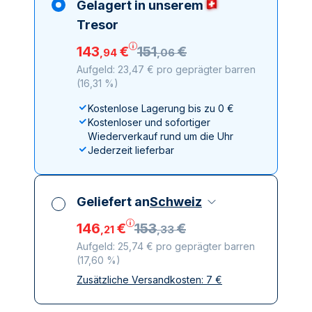
Gelagert in unserem
Tresor
143
€
151
€
,
94
,
06
Aufgeld: 23,47 € pro geprägter barren
(
16,31 %
)
Kostenlose Lagerung bis zu 0 €
Kostenloser und sofortiger
Wiederverkauf rund um die Uhr
Jederzeit lieferbar
Geliefert an
Schweiz
146
€
153
€
,
21
,
33
Aufgeld: 25,74 € pro geprägter barren
(
17,60 %
)
Zusätzliche Versandkosten:
7
€
Alle Steuern inbegriffen
Versicherte und diskrete Lieferung