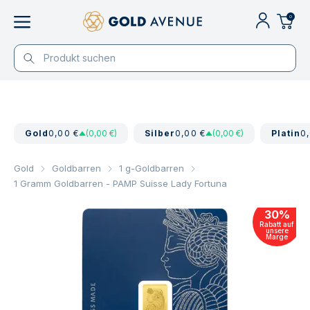
0
Gold
0,00 €
(0,00 €)
Silber
0,00 €
(0,00 €)
Platin
0
Gold
Goldbarren
1 g-Goldbarren
1 Gramm Goldbarren - PAMP Suisse Lady Fortuna
30
%
Rabatt auf
unsere
Marge