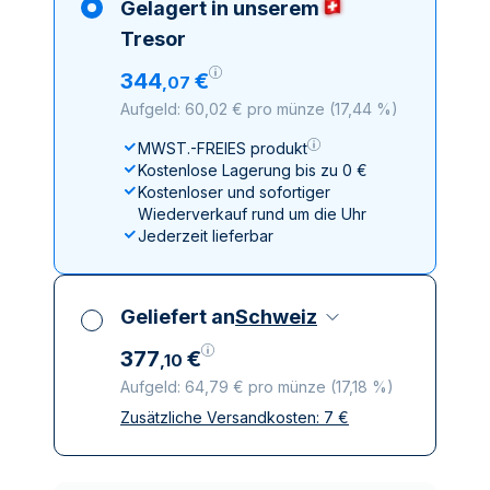
Gelagert in unserem
Tresor
344
€
,
07
Aufgeld: 60,02 € pro münze
(
17,44 %
)
MWST.-FREIES produkt
Kostenlose Lagerung bis zu 0 €
Kostenloser und sofortiger
Wiederverkauf rund um die Uhr
Jederzeit lieferbar
Geliefert an
Schweiz
377
€
,
10
Aufgeld: 64,79 € pro münze
(
17,18 %
)
Zusätzliche Versandkosten:
7
€
Alle Steuern inbegriffen
Versicherte und diskrete Lieferung
Vertrauenswürdige