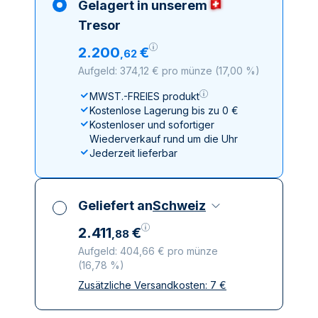
Gelagert in unserem
Tresor
2
.
200
€
,
62
Aufgeld: 374,12 € pro münze
(
17,00 %
)
MWST.-FREIES produkt
Kostenlose Lagerung bis zu 0 €
Kostenloser und sofortiger
Wiederverkauf rund um die Uhr
Jederzeit lieferbar
Geliefert an
Schweiz
2
.
411
€
,
88
Aufgeld: 404,66 € pro münze
(
16,78 %
)
Zusätzliche Versandkosten:
7
€
Alle Steuern inbegriffen
Versicherte und diskrete Lieferung