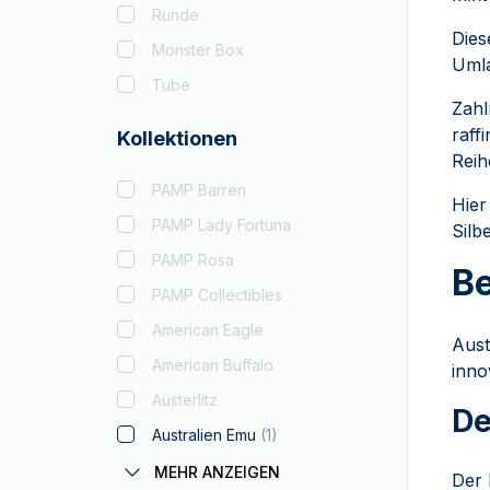
Runde
Dies
Monster Box
Uml
Tube
Zahl
raff
Kollektionen
Reih
PAMP Barren
Hier
PAMP Lady Fortuna
Silb
PAMP Rosa
Be
PAMP Collectibles
American Eagle
Aust
American Buffalo
inno
Austerlitz
De
Australien Emu
(
1
)
Coronas
MEHR ANZEIGEN
Der 