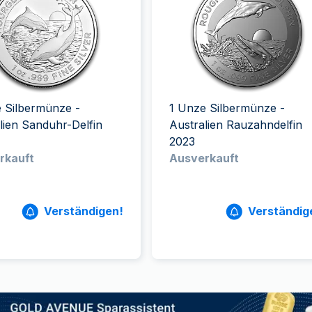
ukte anzeigen
rodukte anzeigen
100 Gramm
15 Kilogramm
Maple Leaf
Känguru
250 Gramm
Napoleon
Panda
1 Kilogramm
Panda
Kookaburra
Philharmoniker
Sovereign
 Silbermünze -
1 Unze Silbermünze -
Vreneli
lien Sanduhr-Delfin
Australien Rauzahndelfin
2023
rkauft
Ausverkauft
Verständigen!
Verständig