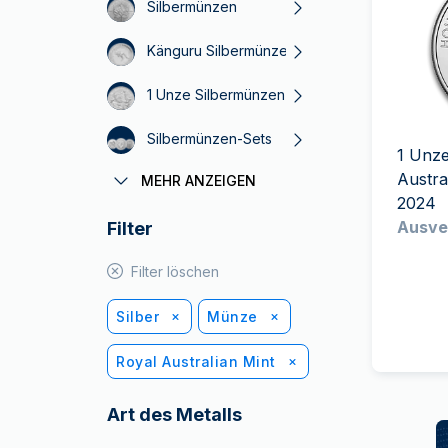
MwSt.-freies
Silbermünzen
Alle Gold Prod
Alle Silber P
Silber
Känguru Silbermünzen
Freunde
werben
1 Unze Silbermünzen
Silbermünzen-Sets
1 Unze
Austra
MEHR ANZEIGEN
American Eagle Silbermünzen
2024
Ausve
Filter
Krugerrand Silbermünzen
Silbermünzen ohne Mehrwertsteuer
Filter löschen
Silber
Münze
Royal Australian Mint
Art des Metalls