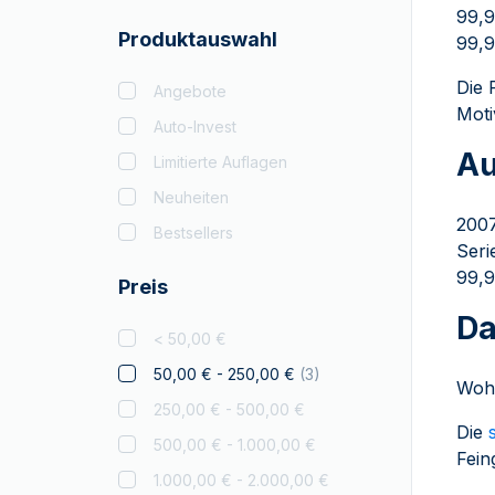
Batman
99,9
Produktauswahl
99,9
Big Five
Bitcoin
Die 
Angebote
Moti
Black Flag
Auto-Invest
Au
Britannia
Limitierte Auflagen
Coca Cola
Neuheiten
2007
Weihnachts
Bestsellers
Seri
Sammlerstücke
99,9
Preis
Krypto
Da
Tschechische Löwe
< 50,00 €
Disney
50,00 € - 250,00 €
(
3
)
Wohl
Diwali
250,00 € - 500,00 €
Drachmai
Die
500,00 € - 1.000,00 €
Fein
Drache
1.000,00 € - 2.000,00 €