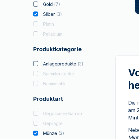
Gold
(
7
)
Silber
(
3
)
Platin
Palladium
Produktkategorie
Anlageprodukte
(
3
)
V
Sammlerstücke
he
Numismatik
Produktart
Die 
am 2
Gegossene Barren
Mint
Geprägte
Nebe
Münze
(
3
)
Min