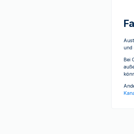
Heimerle+Meule
der französische Geist
Heraeus
Der Löwe und der Adler
Fa
Italienischen Staatlichen
Unesco
Münze
(
2
)
Vreneli
Aust
MDM
(
1
)
Tierkreis
und 
Mexican Mint
(
1
)
Britische Auswahl
Bei 
Monnaie de Paris
(
10
)
amerikanisches Erbe
auße
PAMP Suisse
(
14
)
kön
Wonders of Australia
Perth Mint
(
49
)
Investorenpaket
Ande
Pressburg Mint
(
11
)
Kan
Überraschungs-Produkte
(
1
)
Royal Australian Mint
(
3
)
Royal Canadian Mint
(
20
)
Royal Dutch Mint