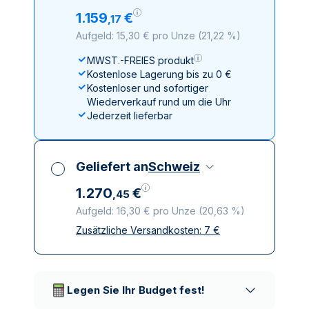
1
.
159
€
,
17
Aufgeld: 15,30 € pro Unze
(
21,22 %
)
MWST.-FREIES produkt
Kostenlose Lagerung bis zu 0 €
Kostenloser und sofortiger
Wiederverkauf rund um die Uhr
Jederzeit lieferbar
Geliefert an
Schweiz
1
.
270
€
,
45
Aufgeld: 16,30 € pro Unze
(
20,63 %
)
Zusätzliche Versandkosten:
7
€
Alle Steuern inbegriffen
Versicherte und diskrete Lieferung
Vertrauenswürdige
Lieferunternehmen
Legen Sie Ihr Budget fest!