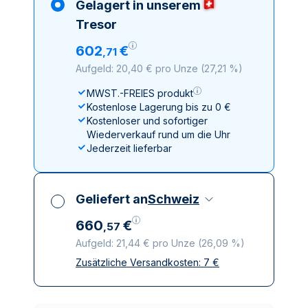
Gelagert in unserem
Tresor
602
€
,
71
Aufgeld: 20,40 € pro Unze
(
27,21 %
)
MWST.-FREIES produkt
Kostenlose Lagerung bis zu 0 €
Kostenloser und sofortiger
Wiederverkauf rund um die Uhr
Jederzeit lieferbar
Geliefert an
Schweiz
660
€
,
57
Aufgeld: 21,44 € pro Unze
(
26,09 %
)
Zusätzliche Versandkosten:
7
€
Alle Steuern inbegriffen
Versicherte und diskrete Lieferung
Vertrauenswürdige