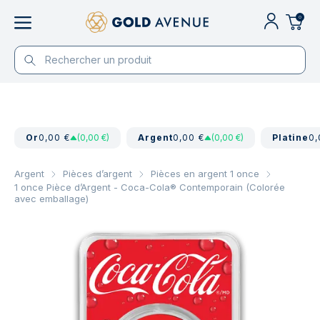
0
Or
0,00 €
(0,00 €)
Argent
0,00 €
(0,00 €)
Platine
0,
Argent
Pièces d’argent
Pièces en argent 1 once
1 once Pièce d’Argent - Coca-Cola® Contemporain (Colorée
avec emballage)