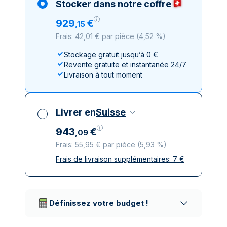
Stocker dans notre coffre
929
€
,
15
Frais: 42,01 € par pièce
(
4,52 %
)
Stockage gratuit jusqu’à 0 €
Revente gratuite et instantanée 24/7
Livraison à tout moment
Livrer en
Suisse
943
€
,
09
Frais: 55,95 € par pièce
(
5,93 %
)
Frais de livraison supplémentaires:
7
€
Toutes taxes comprises
Livraison assurée et discrète
Prestataires de livraison réputés
Définissez votre budget !