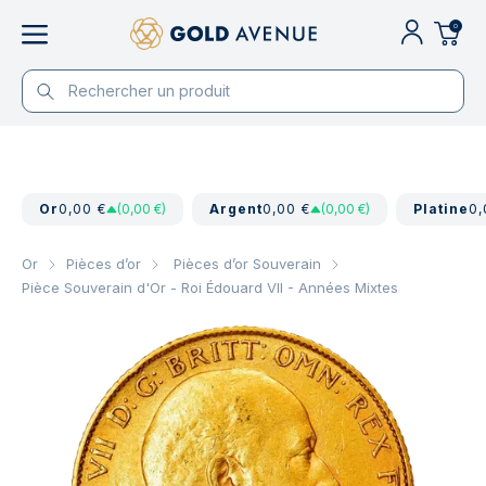
0
Or
0,00 €
(0,00 €)
Argent
0,00 €
(0,00 €)
Platine
0,
Or
Pièces d’or
Pièces d’or Souverain
Pièce Souverain d'Or - Roi Édouard VII - Années Mixtes