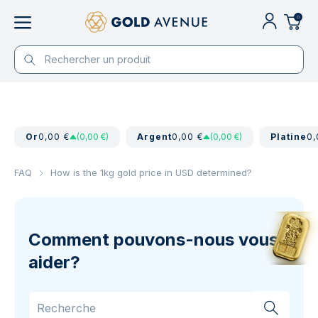
0
Or
0,00 €
(0,00 €)
Argent
0,00 €
(0,00 €)
Platine
0,
FAQ
How is the 1kg gold price in USD determined?
Comment pouvons-nous vous
aider?