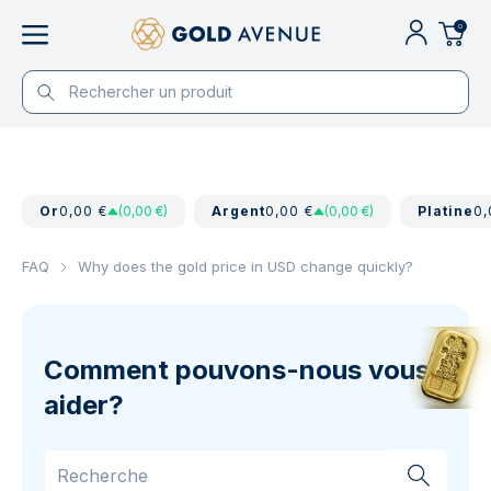
0
Or
0,00 €
(0,00 €)
Argent
0,00 €
(0,00 €)
Platine
0,
FAQ
Why does the gold price in USD change quickly?
Comment pouvons-nous vous
aider?