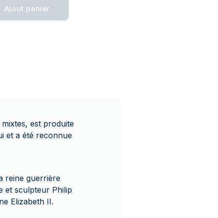
Ajout panier
mixtes, est produite
ui et a été reconnue
a reine guerrière
 et sculpteur Philip
e Elizabeth II.