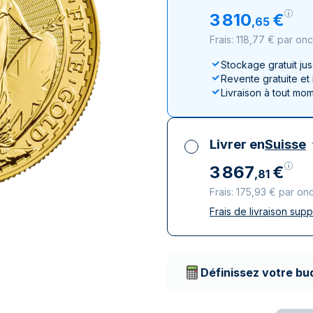
100 grammes
15 kg
Lunar
Maple Leaf
Monn
Mon
3
810
€
,
65
250 grammes
Maple Leaf
Panda
Frais: 118,77 € par on
1 kg
Napoléon
Philharmonique
Stockage gratuit ju
Panda
Revente gratuite et
Philharmonique
Livraison à tout mo
Souverain
Vreneli
Livrer en
Suisse
3
867
€
,
81
Frais: 175,93 € par on
Frais de livraison sup
Toutes taxes compr
Livraison assurée et
Prestataires de livr
Définissez votre bu