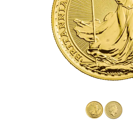
TVA
Parrainez vos
amis