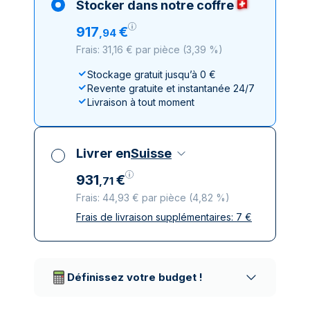
Stocker dans notre coffre
917
€
,
94
Frais: 31,16 € par pièce
(
3,39 %
)
Stockage gratuit jusqu’à 0 €
Revente gratuite et instantanée 24/7
Livraison à tout moment
Livrer en
Suisse
931
€
,
71
Frais: 44,93 € par pièce
(
4,82 %
)
Frais de livraison supplémentaires:
7
€
Toutes taxes comprises
Livraison assurée et discrète
Prestataires de livraison réputés
Définissez votre budget !