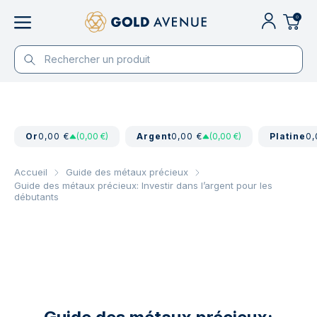
0
Or
0,00 €
(0,00 €)
Argent
0,00 €
(0,00 €)
Platine
0,
Accueil
Guide des métaux précieux
Guide des métaux précieux: Investir dans l’argent pour les
débutants