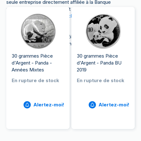
seule entreprise directement affiliée à la Banque
populaire de Chine qui produit des métaux précieux
tels que
les pièces d'argent chinoises
Panda
et des
produits commémoratifs.
La CGCI joue également un rôle très important dans
la fonction d'émission de monnaie de la Banque
populaire de Chine.
30 grammes Pièce
30 grammes Pièce
d'Argent - Panda -
d'Argent - Panda BU
Années Mixtes
2019
En rupture de stock
En rupture de stock
Alertez-moi!
Alertez-moi!