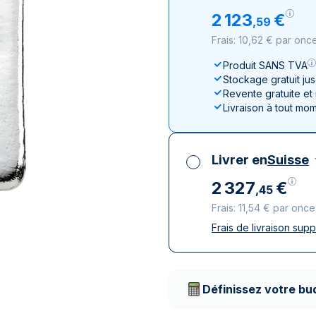
100 grammes
15 kg
Lunar
Maple Leaf
Monn
Mon
2
123
€
,
59
250 grammes
Maple Leaf
Panda
Frais: 10,62 € par onc
1 kg
Napoléon
Philharmonique
Produit SANS TVA
Panda
Stockage gratuit ju
Philharmonique
Revente gratuite et
Livraison à tout mo
Souverain
Vreneli
Livrer en
Suisse
2
327
€
,
45
Frais: 11,54 € par once
Frais de livraison sup
Toutes taxes compr
Livraison assurée et
Prestataires de livr
Définissez votre bu