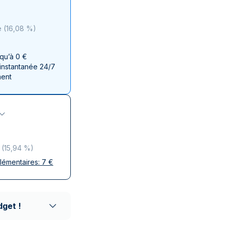
aie d'État italienne
naie d'État italienne
e
(
16,08 %
)
squ’à 0 €
 instantanée 24/7
ment
(
15,94 %
)
plémentaires:
7
€
ises
 discrète
aison réputés
dget !