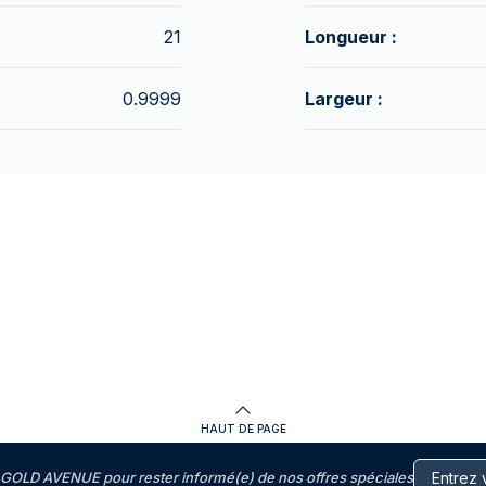
21
Longueur :
0.9999
Largeur :
HAUT DE PAGE
GOLD AVENUE pour rester informé(e) de nos offres spéciales