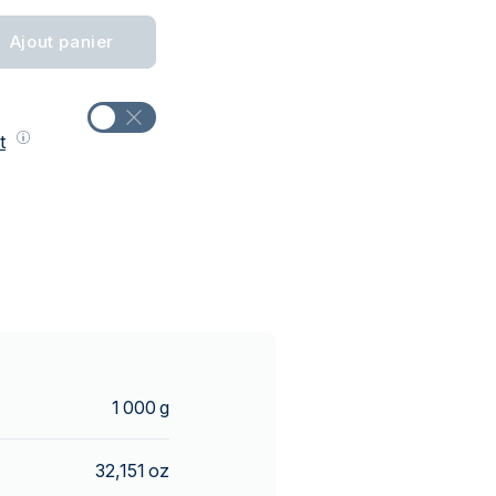
Ajout panier
t
1 000 g
32,151 oz