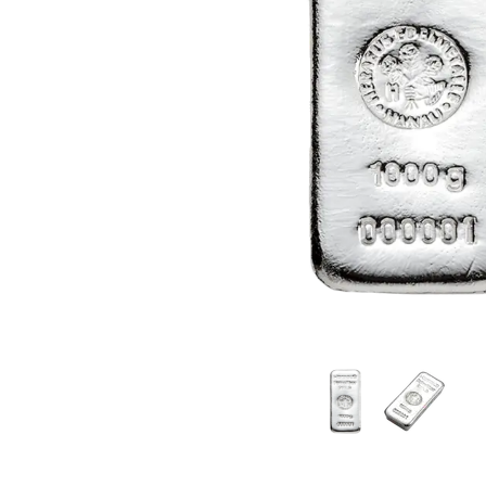
TVA
Parrainez vos
amis