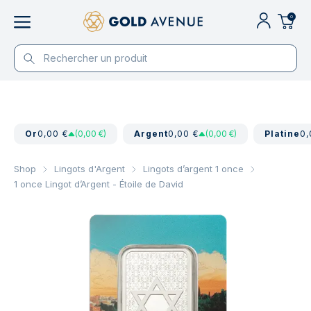
0
Or
0,00 €
(0,00 €)
Argent
0,00 €
(0,00 €)
Platine
0,
Shop
Lingots d'Argent
Lingots d’argent 1 once
1 once Lingot d’Argent - Étoile de David