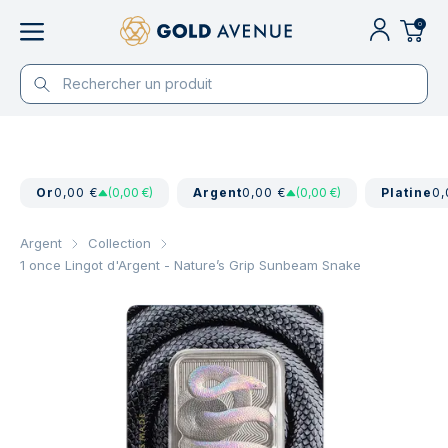
0
Or
0,00 €
(0,00 €)
Argent
0,00 €
(0,00 €)
Platine
0,
Argent
Collection
1 once Lingot d'Argent - Nature’s Grip Sunbeam Snake