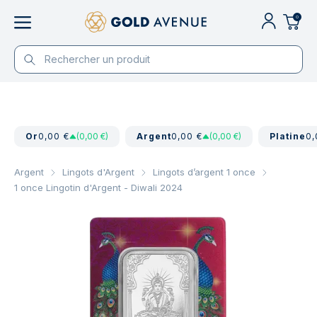
0
Or
0,00 €
(0,00 €)
Argent
0,00 €
(0,00 €)
Platine
0,
Argent
Lingots d'Argent
Lingots d’argent 1 once
1 once Lingotin d'Argent - Diwali 2024