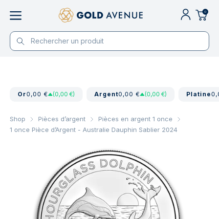
0
Or
0,00 €
(0,00 €)
Argent
0,00 €
(0,00 €)
Platine
0,
Shop
Pièces d’argent
Pièces en argent 1 once
1 once Pièce d’Argent - Australie Dauphin Sablier 2024