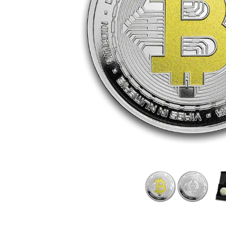
TVA
Parrainez vos
amis