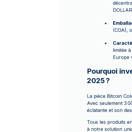
décentra
DOLLARS 
Emballa
(COA), o
Caracté
limitée 
Europe 
Pourquoi inve
2025 ?
La pièce Bitcoin Co
Avec seulement 3 000
éclatante et son desi
Tous les produits 
à notre solution un