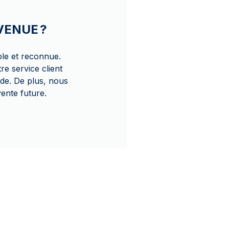
AVENUE ?
ble et reconnue.
e service client
ide. De plus, nous
ente future.