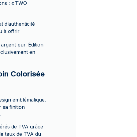
ions : « TWO
t d’authenticité
 à offrir
 argent pur. Édition
xclusivement en
oin Colorisée
design emblématique.
sa finition
.
nérés de TVA grâce
 le taux de TVA du