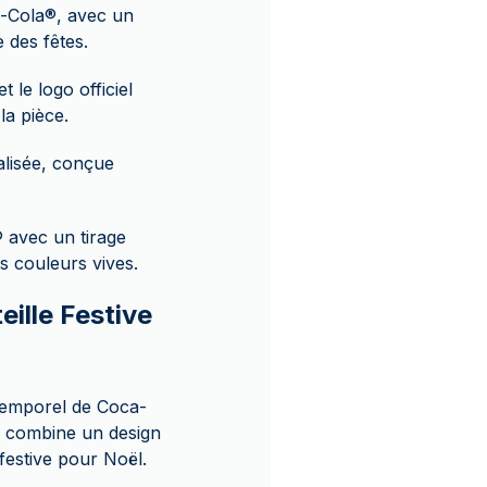
a-Cola®, avec un
 des fêtes.
 le logo officiel
la pièce.
alisée, conçue
® avec un tirage
es couleurs vives.
eille Festive
ntemporel de Coca-
le combine un design
 festive pour Noël.