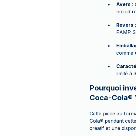
Avers
: 
nœud rou
Revers
:
PAMP Suis
Emballa
comme un
Caracté
limité à
Pourquoi inve
Coca-Cola® 
Cette pièce au form
Cola
®
pendant cette 
créatif et une dispon