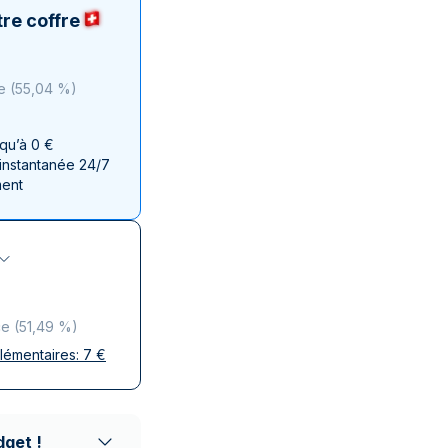
aie d'État italienne
naie d'État italienne
re coffre
e
(
55,04 %
)
squ’à 0 €
 instantanée 24/7
ment
ce
(
51,49 %
)
plémentaires:
7
€
ises
 discrète
aison réputés
dget !