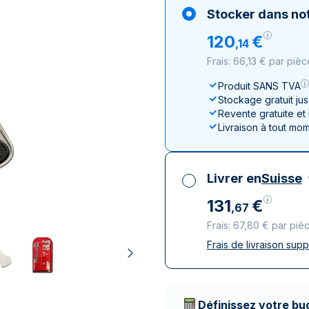
100 grammes
15 kg
Lunar
Maple Leaf
Monn
Mon
Stocker dans not
250 grammes
Maple Leaf
Panda
120
€
,
14
1 kg
Napoléon
Philharmonique
Frais: 66,13 € par pièc
Panda
Philharmonique
Produit SANS TVA
Stockage gratuit ju
Souverain
Revente gratuite et
Vreneli
Livraison à tout mo
Livrer en
Suisse
131
€
,
67
Frais: 67,80 € par piè
Frais de livraison sup
Toutes taxes compr
Livraison assurée et
Prestataires de livr
Définissez votre bu