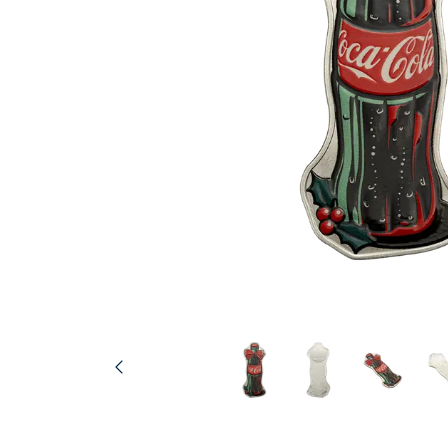
TVA
Parrainez vos
amis