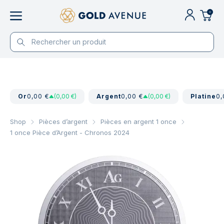
0
Or
0,00 €
(0,00 €)
Argent
0,00 €
(0,00 €)
Platine
0,
Shop
Pièces d’argent
Pièces en argent 1 once
1 once Pièce d’Argent - Chronos 2024