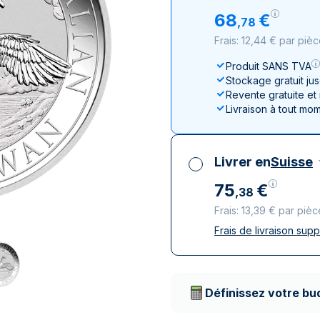
100 grammes
15 kg
Lunar
Maple Leaf
Monn
Mon
68
€
,
78
250 grammes
Maple Leaf
Panda
Frais: 12,44 € par piè
1 kg
Napoléon
Philharmonique
Produit SANS TVA
Panda
Stockage gratuit ju
Philharmonique
Revente gratuite et
Livraison à tout mo
Souverain
Vreneli
Livrer en
Suisse
75
€
,
38
Frais: 13,39 € par pièc
Frais de livraison sup
Toutes taxes compr
Livraison assurée et
Prestataires de livr
Définissez votre bu