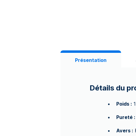
Présentation
Détails du pr
Poids :
1
Pureté :
Avers :
R