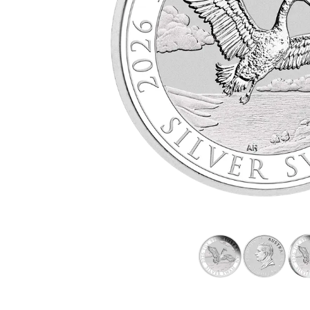
TVA
Parrainez vos
amis