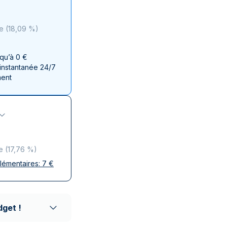
aie d'État italienne
naie d'État italienne
ce
(
18,09 %
)
squ’à 0 €
 instantanée 24/7
ment
e
(
17,76 %
)
plémentaires:
7
€
ises
 discrète
aison réputés
dget !