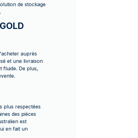
lution de stockage
.
z GOLD
'acheter auprès
é et une livraison
 fluide. De plus,
evente.
es plus respectées
aines des pièces
stralien est
ui en fait un