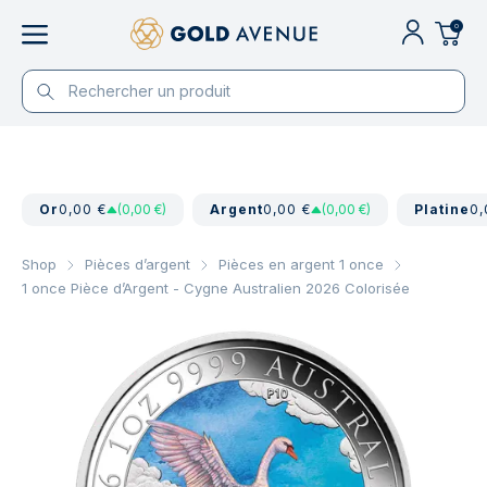
0
Or
0,00 €
(0,00 €)
Argent
0,00 €
(0,00 €)
Platine
0,
Shop
Pièces d’argent
Pièces en argent 1 once
1 once Pièce d’Argent - Cygne Australien 2026 Colorisée