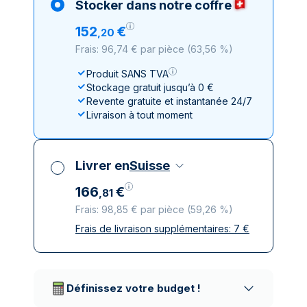
Stocker dans notre coffre
152
€
,
20
Frais: 96,74 € par pièce
(
63,56 %
)
Produit SANS TVA
Stockage gratuit jusqu’à 0 €
Revente gratuite et instantanée 24/7
Livraison à tout moment
Livrer en
Suisse
166
€
,
81
Frais: 98,85 € par pièce
(
59,26 %
)
Frais de livraison supplémentaires:
7
€
Toutes taxes comprises
Livraison assurée et discrète
Prestataires de livraison réputés
Définissez votre budget !