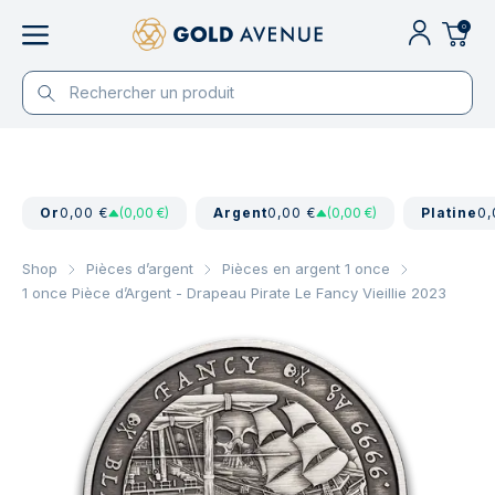
0
Or
0,00 €
(0,00 €)
Argent
0,00 €
(0,00 €)
Platine
0,
Shop
Pièces d’argent
Pièces en argent 1 once
1 once Pièce d’Argent - Drapeau Pirate Le Fancy Vieillie 2023