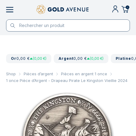
0
Or
0,00 €
(0,00 €)
Argent
0,00 €
(0,00 €)
Platine
0,
Shop
Pièces d’argent
Pièces en argent 1 once
1 once Pièce d’Argent - Drapeau Pirate Le Kingston Vieillie 2024