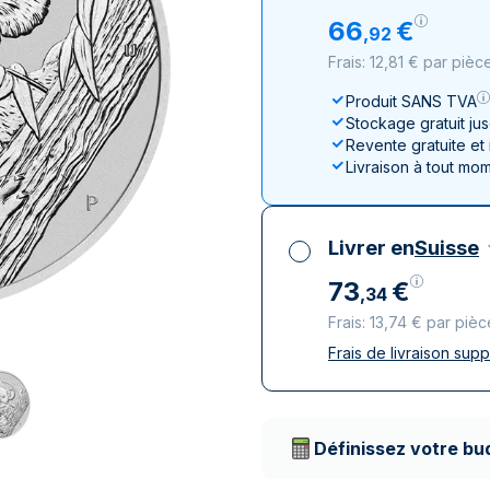
100 grammes
15 kg
Lunar
Maple Leaf
Monn
Mon
66
€
,
92
250 grammes
Maple Leaf
Panda
Frais: 12,81 € par pièc
1 kg
Napoléon
Philharmonique
Produit SANS TVA
Panda
Stockage gratuit ju
Philharmonique
Revente gratuite et
Livraison à tout mo
Souverain
Vreneli
Livrer en
Suisse
73
€
,
34
Frais: 13,74 € par pièc
Frais de livraison sup
Toutes taxes compr
Livraison assurée et
Prestataires de livr
Définissez votre bu