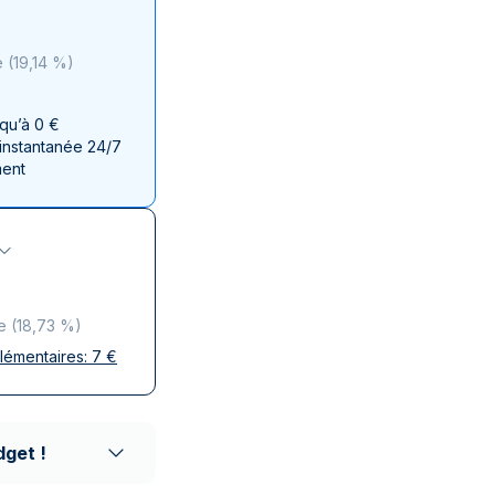
aie d'État italienne
naie d'État italienne
e
(
19,14 %
)
squ’à 0 €
 instantanée 24/7
ment
e
(
18,73 %
)
plémentaires:
7
€
ises
 discrète
aison réputés
dget !