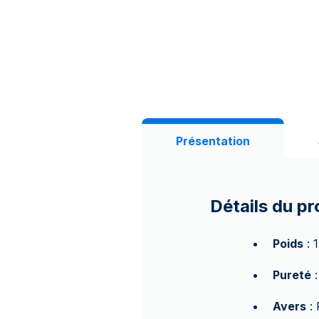
Présentation
Détails du pr
Poids
: 
Pureté
:
Avers
: 