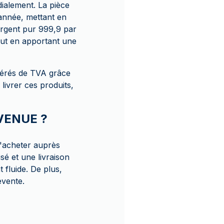
ialement. La pièce
 année, mettant en
 argent pur 999,9 par
tout en apportant une
nérés de TVA grâce
livrer ces produits,
AVENUE ?
'acheter auprès
é et une livraison
 fluide. De plus,
evente.