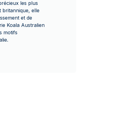
précieux les plus
britannique, elle
issement et de
érie Koala Australien
s motifs
lie.