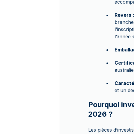
accompag
Revers
:
branche 
l’inscri
l’année 
Emballa
Certific
australi
Caracté
et un de
Pourquoi inve
2026 ?
Les pièces d’investi