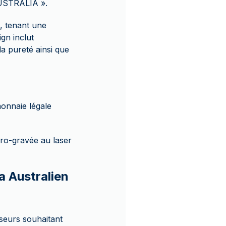
 AUSTRALIA ».
, tenant une
ign inclut
la pureté ainsi que
monnaie légale
icro-gravée au laser
a Australien
sseurs souhaitant