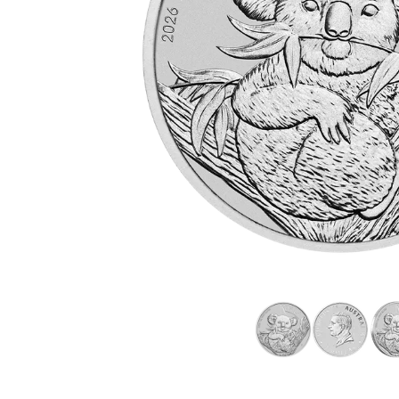
TVA
Parrainez vos
amis