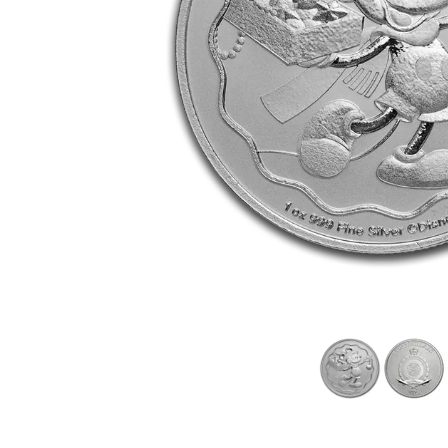
TVA
Parrainez vos
amis