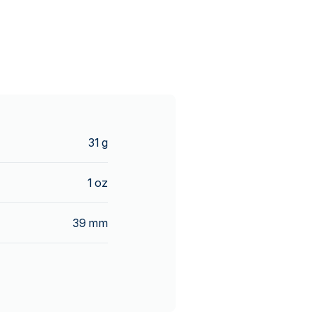
31 g
1 oz
39 mm