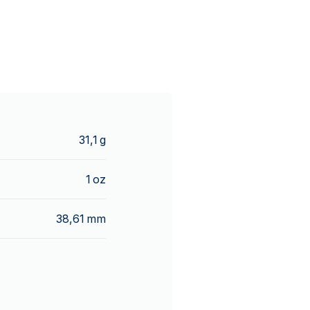
31,1 g
1 oz
38,61 mm