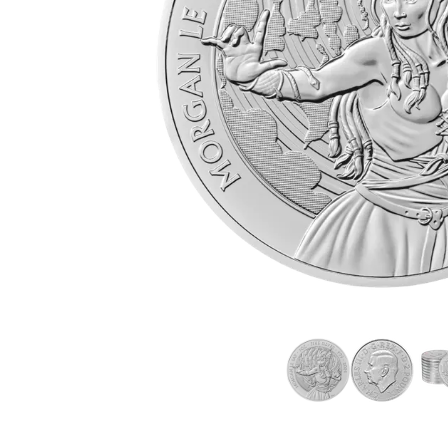
TVA
Parrainez vos
amis