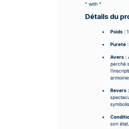
" with "
Détails du pr
Poids
: 
Pureté
:
Avers
: 
perché s
l’inscri
armoirie
Revers
:
spectacu
symbolisa
Conditi
son état.