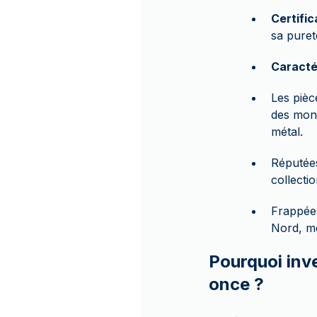
Certific
sa puret
Caracté
Les pièc
des monn
métal.
Réputées
collecti
Frappée
Nord, me
Pourquoi inv
once ?