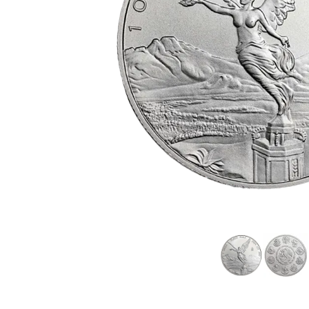
TVA
Parrainez vos
amis