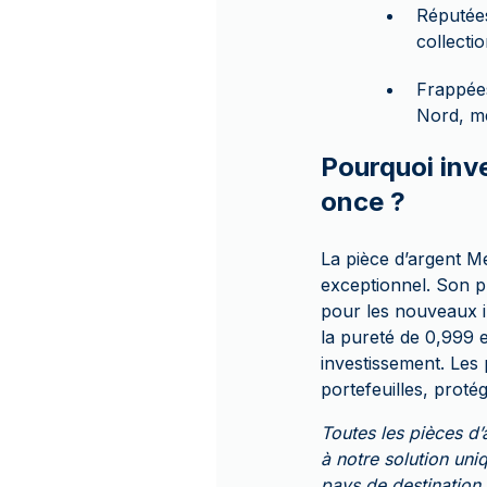
Réputées
collecti
Frappée
Nord, me
Pourquoi inv
once ?
La pièce d’argent Me
exceptionnel. Son pr
pour les nouveaux i
la pureté de 0,999 e
investissement. Les 
portefeuilles, proté
Toutes les pièces 
à notre solution uni
pays de destination 