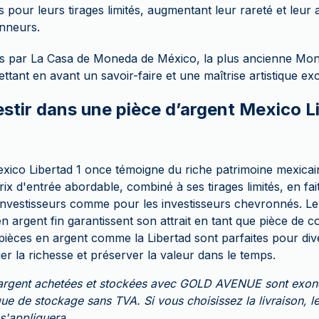
 pour leurs tirages limités, augmentant leur rareté et leur a
onneurs.
s par La Casa de Moneda de México, la plus ancienne Mon
ttant en avant un savoir-faire et une maîtrise artistique ex
estir dans une pièce d’argent Mexico L
xico Libertad 1 once témoigne du riche patrimoine mexicain
ix d'entrée abordable, combiné à ses tirages limités, en fai
nvestisseurs comme pour les investisseurs chevronnés. Le d
n argent fin garantissent son attrait en tant que pièce de co
pièces en argent comme la Libertad sont parfaites pour diver
ger la richesse et préserver la valeur dans le temps.
d’argent achetées et stockées avec GOLD AVENUE sont exo
que de stockage sans TVA. Si vous choisissez la livraison, 
s'appliquera.