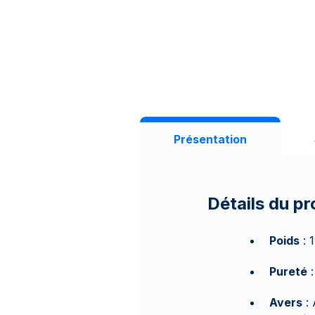
Présentation
Détails du pr
Poids
: 
Pureté
:
Avers
: 