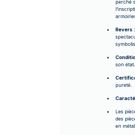
perché s
l’inscri
armoirie
Revers
:
spectacu
symbolisa
Conditi
son état.
Certific
pureté.
Caracté
Les pièc
des pièc
en métal