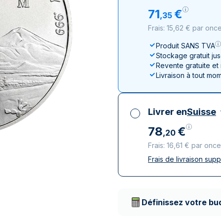
100 grammes
15 kg
Lunar
Maple Leaf
Monn
Mon
71
€
,
35
250 grammes
Maple Leaf
Panda
Frais: 15,62 € par onc
1 kg
Napoléon
Philharmonique
Produit SANS TVA
Panda
Stockage gratuit ju
Philharmonique
Revente gratuite et
Livraison à tout mo
Souverain
Vreneli
Livrer en
Suisse
78
€
,
20
Frais: 16,61 € par once
Frais de livraison sup
Toutes taxes compr
Livraison assurée et
Prestataires de livr
Définissez votre bu