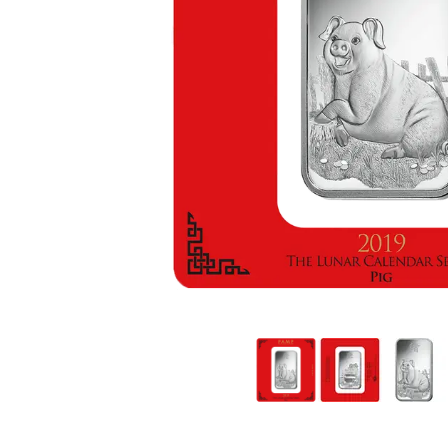
TVA
Parrainez vos
amis