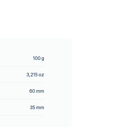
100 g
3,215 oz
60 mm
35 mm