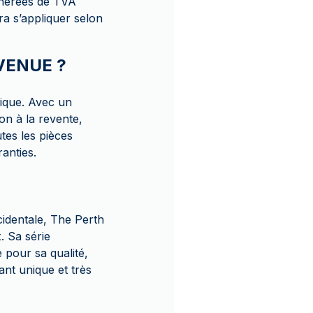
onérées de TVA
ra s’appliquer selon
AVENUE ?
ique. Avec un
n à la revente,
utes les pièces
ranties.
identale, The Perth
. Sa série
pour sa qualité,
nt unique et très