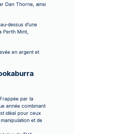
par Dan Thorne, ainsi
 au-dessus d’une
a Perth Mint,
evée en argent et
Kookaburra
 Frappée par la
aque année combinant
est idéal pour ceux
e manipulation et de