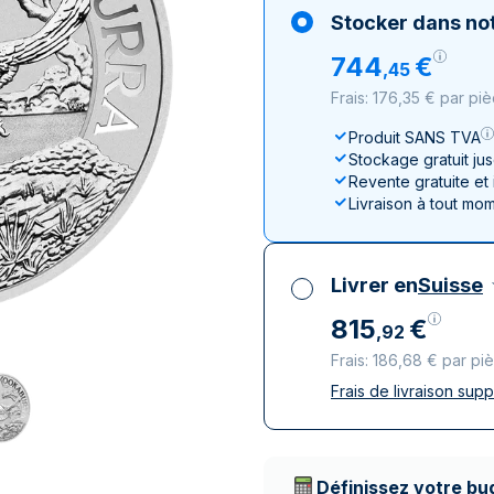
100 grammes
15 kg
Lunar
Maple Leaf
Monn
Mon
Stocker dans not
250 grammes
Maple Leaf
Panda
744
€
,
45
1 kg
Napoléon
Philharmonique
Frais: 176,35 € par pi
Panda
Philharmonique
Produit SANS TVA
Stockage gratuit ju
Souverain
Revente gratuite et
Vreneli
Livraison à tout mo
Livrer en
Suisse
815
€
,
92
Frais: 186,68 € par pi
Frais de livraison sup
Toutes taxes compr
Livraison assurée et
Prestataires de livr
Définissez votre bu