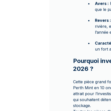
Avers :
P
que le p
Revers :
rivière,
l’année 
Caracté
un fort 
Pourquoi inv
2026 ?
Cette pièce grand fo
Perth Mint en 10 on
attrait pour l’inves
qui souhaitent déten
stockage.