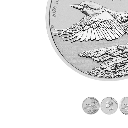
TVA
Parrainez vos
amis