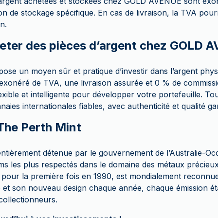
d’argent achetées et stockées chez GOLD AVENUE sont ex
on de stockage spécifique. En cas de livraison, la TVA pour
n.
eter des pièces d’argent chez GOLD 
e un moyen sûr et pratique d’investir dans l’argent phys
exonéré de TVA, une livraison assurée et 0 % de commissio
exible et intelligente pour développer votre portefeuille. To
ies internationales fiables, avec authenticité et qualité ga
The Perth Mint
ntièrement détenue par le gouvernement de l’Australie-Occ
oms les plus respectés dans le domaine des métaux précieux
pour la première fois en 1990, est mondialement reconnue 
ue et son nouveau design chaque année, chaque émission éta
collectionneurs.